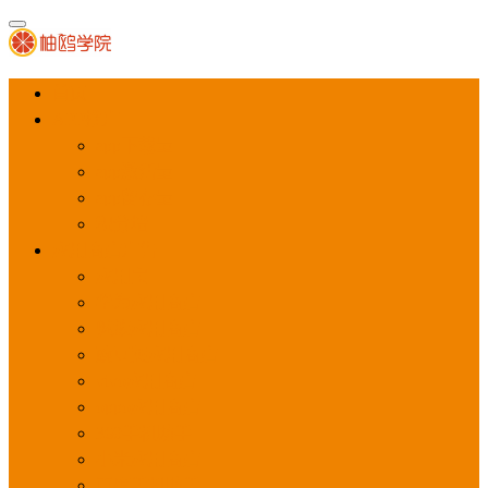
首页
APP推广
app下载量
app激活量
app留存量
积分墙
应用商店广告
应用宝
华为应用商店
魅族应用商店
豌豆荚应用商店
vivo应用商店
oppo应用商店
360手机助手
小米应用商店
百度手机助手