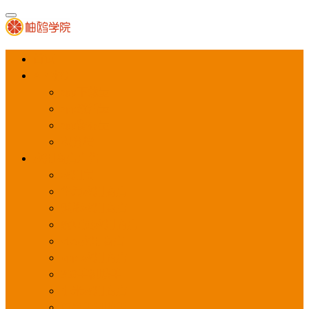
首页
APP推广
app下载量
app激活量
app留存量
积分墙
应用商店广告
应用宝
华为应用商店
魅族应用商店
豌豆荚应用商店
vivo应用商店
oppo应用商店
360手机助手
小米应用商店
百度手机助手