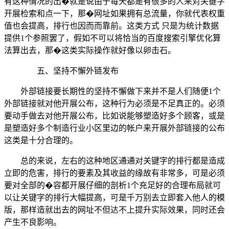
有这种情况的出�就是说由于每天都是有很多的人来对关键字
开展检索和点一下，那�网址如果拥有总流量，你就代表权重
值也会提高，排行也因而而靠前。这类方式 只是为统计数据
提供1个参照罢了，假如不可以将恰当的百度搜索引擎优化算
法算出去，那�这类实际操作就好像以卵击石。
五、坚持不懈外链发布
外部链接要长期性的坚持不懈做下来并不是人们随便1个
外部链接就对他开展公布，这种行为必须是不足真正的。必须
要动手做去对他开展公布，比如说能够塑造好多个顾客，或是
是塑造好多个制造行业小区里边的帐户来开展外部链接的公布
这类是十分合理的。
总的来说，左右的这种地区通通对关键字的排行都是造成
立即的危害，排行的要素及其收益的缘故有非常多，可是必须
要对全部的�容都开展仔细的剖析1个充足好的合理布局就可
以让关键字的排行大幅提高，可是千万别去立即套入他人的模
版，那样造就出去的网址不但达不上提升实际效果，同时还会
产生不良影响。