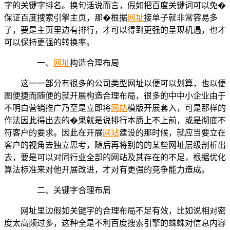
字的关键字排名。换句话说而言，假如把百度关键词可以免�
保证百度搜索引擎主页，那�根据
网址
接单子就非常容易多
了，要是主页里边有排行，才可以得到更强的呈现机遇，也才
可以保持更强的转换率。
一、
网址
构造合理布局
这一一部分有很多的公司类型网址以便可以划算，也以便
图便捷而随便的就开展构造合理布局，很多的中中小企业由于
不明白营销推广乃至是立即将
网站
模版开展套入，可是那样的
作法因此得出去的�果就是说排行本质上不上前，或是彻底不
符客户的要求。因此在开展
网站
建设的那时候，就应当要立在
客户的视角去独立思考，随后再将别的的某些网址层级剖析出
去，要是可以对同行业全部的网站及其存在的不足，根据优化
算法标准来对他开展改进，才对有更强的竞争能力造成。
二、关键字合理布局
网址里边假如关键字的合理布局不足有效，比如说相对密
度太高频过多，这种全是不利百度搜索引擎的蛛蛛对信息内容