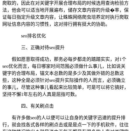
爬取的，因此在对关键字开展合理布局的时候选用查询检验方
法，他会可以适当地开展遍布，储存文章内容的升级�率，保
证每日指定升级文章内容，让蛛蛛网络爬虫培养定时执行爬取
网址信息内容的习惯性，这对排行拥有挺大的协助。
seo排名优化
三、正确对待seo提升
假如愿意取得成功，那务必每步都走的踏踏实实，对1个
seo优化而言，每日哪家时间范围必须做什么事儿，比如说关
键字的合理布局，锚文本总数的是多少及其做外链的总数这
些，这种全是必须针对seo提升实际操作的人而言，必须确立
的事儿，尽管这种事儿看起来比较简单，可是可以将它搞好，
坚持不懈1年左右的人真是屈指可数。
四、有关刷点击
有许多做seo的人以便可以让自身的关键字迅速的提升排
行，就会找各式各样的刷点击或是是点一下的手机软件，往往