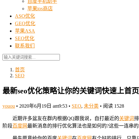
百度手机助手
苹果ios商店
ASO优化
GEO优化
苹果ASA
SEO优化
联系我们
首页
SEO
最新seo优化策略让你的关键词快速上首页
youou
•
2020年6月19日 am9:53
•
SEO
,
未分类
•
阅读 1528
近期许多盆友在群内根据QQ跟我说，自打最近的
关键词
排
阶段
百度网
最新消息的排行优化算法也是如何的?这些一连串
最先愿意给你的百度
关键词
在
百度网
有个好的排行，只靠