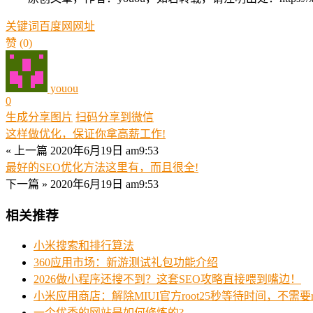
关键词
百度网
网址
赞
(0)
youou
0
生成分享图片
扫码分享到微信
这样做优化，保证你拿高薪工作!
« 上一篇
2020年6月19日 am9:53
最好的SEO优化方法这里有，而且很全!
下一篇 »
2020年6月19日 am9:53
相关推荐
小米搜索和排行算法
360应用市场：新游测试礼包功能介绍
2026做小程序还搜不到？这套SEO攻略直接喂到嘴边！
小米应用商店：解除MIUI官方root25秒等待时间，不需要
一个优秀的网站是如何修炼的?