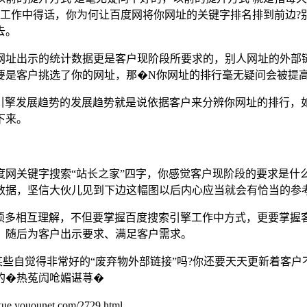
工作中得话，你为何让百度网将你网址的关键字排名排到前边?
去。
网址出示的统计数据更是客户现阶段所要求的，别人网址的外部
要是客户挑选了你的网址，那�N你网址的排行毫无疑问会被提
引擎发展趋势的发展趋势就是说依据客户来分辨你网址的排行，
下来。
网关键字搜索“站长之家”四字，你感觉客户现阶段的要求是什
数据，坚信大伙儿见到下边这幅图以后内心应当就会有恰当的参
必须多相互理解，不但要掌握百度搜索引擎工作中方式，更要掌握
，随后为客户出示要求、满足客户需求。
些自觉得非常好的“废弃物外部链接”吗?你还要天天更新着客户
的�热菟闶呛媚谌荨�
unet.com/2729.html