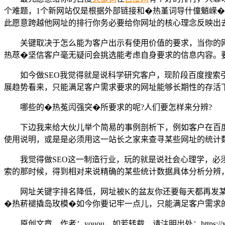
个难题，1个新网站仅是根据外部链接和�热堇词导什僮魈嵘�
此愿意跨越他网址的排行你务必要给你网址的核心理念反映出
关键取决于怎么能为客户出示有使用价值的要求，当你的
热荩�坚信客户毫无疑问会挑选能考虑自身要求的信息内容。
如今做SEO我觉得就是说科学研究客户，现阶段百度搜索
展趋势看来，只能满足客户需求要求的网址能够长期性的存活
哪些的�热菟闶强突�所要求的呢?人们要怎样来分辨?
下边我来给大伙儿举个简易的事例剖析下，例如客户在百度
使用说明，或是是必须用这一站长之家来查寻某些网址的统计
我觉得做SEO这一制造行业，玩的就是说社会心理学，
索的那时候，得到相对来说精确的某些统计数据具体分析分辨
网址关键字排名降低，网址被K的盆友你还要每天都再发某
�热菥褪撬岛玫模�如今你要记牢一点儿，只能满足客户需求
原创文章，作者：youou，如若转载，请注明出处：https://xue.youo