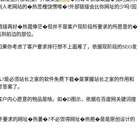
别人老网站的�热莶槐饶愣嗦�?外部链接会比你网址的少吗?因
链接再好�热菰俸茫�但并不是客户现阶段所要求的所愿意的�
高到前边的部位。
如果你考虑了客户要求排行想不上面难了，依据现阶段的SEO发
么?是必须站长之家的软件免费下载�是掌握站长之家的作用和
考答案了。
客户内心愿意的物品是啥。如�D图示，依据在百度网关键词搜
不要求的网址�热萋�?不必觉得网址�热菀�是是原创设计的