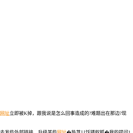
网址
立即被K掉，跟我说是怎么回事造成的?难题出在那边?现
天去发些外部链接、升级某些
网址
�热荨Ｕ饫镂蚁胍�我的提问1