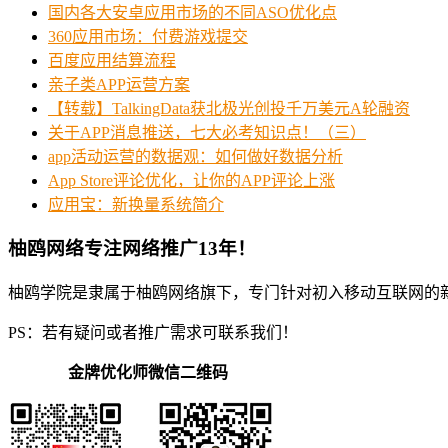
国内各大安卓应用市场的不同ASO优化点
360应用市场：付费游戏提交
百度应用结算流程
亲子类APP运营方案
【转载】TalkingData获北极光创投千万美元A轮融资
关于APP消息推送，七大必考知识点！（三）
app活动运营的数据观：如何做好数据分析
App Store评论优化，让你的APP评论上涨
应用宝：新换量系统简介
柚鸥网络专注网络推广13年！
柚鸥学院是隶属于柚鸥网络旗下，专门针对初入移动互联网的
PS：若有疑问或者推广需求可联系我们！
金牌优化师微信二维码