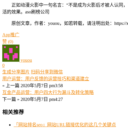
正如动漫火影中一句名言：“不是成为火影后才被人认同，而
活的效果。aso刷榜公司
原创文章，作者：youou，如若转载，请注明出处：https://xue.youo
App推广
赞
(0)
youou
0
生成分享图片
扫码分享到微信
用户运营：用户反馈的运营技巧和渠道建立
« 上一篇
2020年5月7日 pm3:58
互金产品运营：用户四大行为漏斗及转化策略
下一篇 »
2020年5月7日 pm4:27
相关推荐
「网站排名seo」网站URL链接优化的这几个关键点