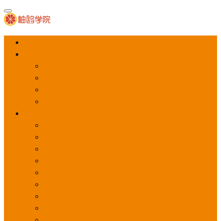
首页
APP推广
app下载量
app激活量
app留存量
积分墙
应用商店广告
应用宝
华为应用商店
魅族应用商店
豌豆荚应用商店
vivo应用商店
oppo应用商店
360手机助手
小米应用商店
百度手机助手