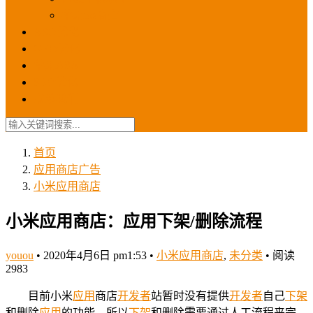
苹果ios商店
ASO优化
GEO优化
苹果ASA
SEO优化
联系我们
首页
应用商店广告
小米应用商店
小米应用商店：应用下架/删除流程
youou
•
2020年4月6日 pm1:53
•
小米应用商店
,
未分类
•
阅读
2983
目前小米
应用
商店
开发者
站暂时没有提供
开发者
自己
下架
和删除
应用
的功能，所以
下架
和删除需要通过人工流程来完