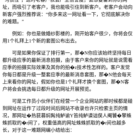
址，而吸引了老客户，我也能吸引住到新客户。老客户会动向
新客户强烈推荐说：“你多来这一网址看一下，它彻底解决你
的难题。”
例如：你也是做婚纱影楼的，刚开始客户很少，你将会仅
用1个礼拜上1个新的套图公布出去。
可是如果你保证了排行第一，那�N你应该始终坚持每日
都升级应季的最新消息拍摄，由于客户来你的网址就是说需看
应季的拍摄实际效果及其你的拍�z技术性怎样的。客户发觉
你每日都是升级一整套应季的最新消息套图，那�N他会每天
上来看你的网址，假如你也是1个礼拜才换个套图，那�N客
户将会会挑选每日都升级的网址开展预览。
可是工作员小伙伴们在经营一个企业网站的那时候都是碰
到网址在运作了过段时间后网站不收录也许只检索主页的情
况，那网址�热莸募焖髯纯鲈谕Υ笞纯鲈谟诎俣人阉饕�擎蛛
蛛抓取的�r间了，权重值高的网址蛛蛛抓取的�r间也越多
长，对于这一难题网编小结给出：