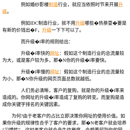
例如婚纱影楼
制造
行业，就应当依照时节来开展
升
级
。
例如IDC制造行业，就不用
升级
哪些�热萘耍�要是
有新的价钱出�F，
升级
一下下可以了。
而升级�l率的规则给出：
升级�l率快的
网址
：假如这个制造行业的总流量较
为大，或是客户较为多，那�N你的升级�l率要快。
升级�l率慢的
网址
：假如这个制造行业的总流量较
为小，那�N你升级的网页页面总数就越低。
人们务必清晰，客户的复购，就是你的升级�l率来
造成的。你网址的升级�l率造成了复购的转变。而复购是造
成你关键字排名的关键因素。
为何?由于老客户的占比立即决策你网址的使用价值。如
果你升级的规律性合乎了客户的要求，那�N老客户就会培养
“习惯性”，这时老客户就会产生信誉度，会想要留到你的网