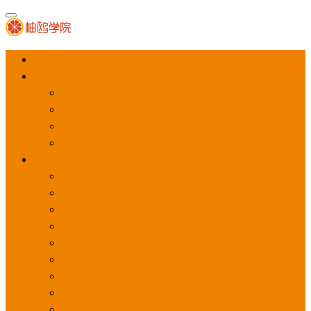
首页
APP推广
app下载量
app激活量
app留存量
积分墙
应用商店广告
应用宝
华为应用商店
魅族应用商店
豌豆荚应用商店
vivo应用商店
oppo应用商店
360手机助手
小米应用商店
百度手机助手