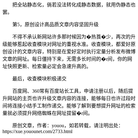
把全站静态化，倘若没法转化成静态数据，就用伪静态也
罢。
第5，原创设计高品质文章内容坚固升级
不得不承认新网站许多那时候因为�热莨�少，再次的升
级能够惹起收查模块对网址的重视水准。收查模块，都爱好原
创设计的文章内容，特别是在爱好定时执行定量分析发布微博
文章的网址。每日僵持下来，无需多长时间的�r间，你的网
址快照更新、检索量必定会急速升高的。
最后，收查模块积极递交
百度网、360常有百度站长工具，申请注册以后，随后提
升网站的主页也许升级文章内容的连接，能够每日也许过段时
间将连接小结手工制作递交。能够了解到要想提升网址的检索
量就必须提升网络蜘蛛在网址提留�r间。
原创文章，作者：youou，如若转载，请注明出处：
https://xue.youounet.com/2733.html