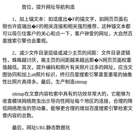
首位，提升网址导航构造
1、加上锚文本：如适度出�F的描文字，如网页页面右
侧也许底端出�F的相关连接和相关强烈推荐，这种锚文本都
可以吸引住客户的关心和点一下，客户钟爱的网址，大自然百
度搜索引擎也会重视。
2、减少文件目录层级或减少主页的间距：文件目录逻辑
性，蛛蛛越讨厌，离主页的间距越来越远那�N网页页面权重
值越低。其次，提升编码和照片有关照片过多的网址，应当文
图协同和加上alt照片标识，终归百度搜索引擎喜爱墨笔的抽象
性比照片高得多。最后，生产制造sitmap
sitmap在文章内容检索中具有的功效非常大的，它能够为
收查模块网络爬虫出示导向性网址每个地区的连接，合理的降
低网络爬虫的劳动量，能够更合理的增加百度搜索引擎检索文
章内容的总数。
最后，网址URL静态数据化