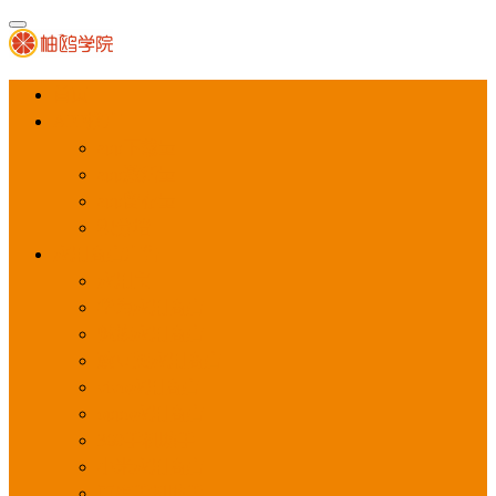
首页
APP推广
app下载量
app激活量
app留存量
积分墙
应用商店广告
应用宝
华为应用商店
魅族应用商店
豌豆荚应用商店
vivo应用商店
oppo应用商店
360手机助手
小米应用商店
百度手机助手