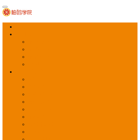
首页
APP推广
app下载量
app激活量
app留存量
积分墙
应用商店广告
应用宝
华为应用商店
魅族应用商店
豌豆荚应用商店
vivo应用商店
oppo应用商店
360手机助手
小米应用商店
百度手机助手