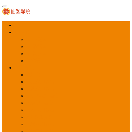
首页
APP推广
app下载量
app激活量
app留存量
积分墙
应用商店广告
应用宝
华为应用商店
魅族应用商店
豌豆荚应用商店
vivo应用商店
oppo应用商店
360手机助手
小米应用商店
百度手机助手