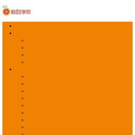
首页
APP推广
app下载量
app激活量
app留存量
积分墙
应用商店广告
应用宝
华为应用商店
魅族应用商店
豌豆荚应用商店
vivo应用商店
oppo应用商店
360手机助手
小米应用商店
百度手机助手