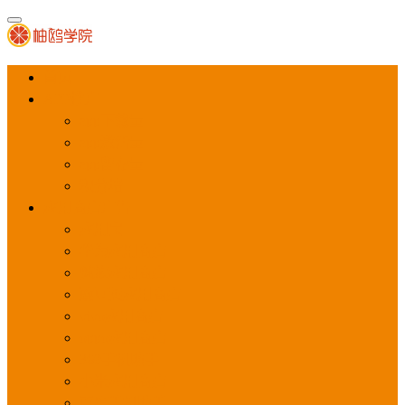
首页
APP推广
app下载量
app激活量
app留存量
积分墙
应用商店广告
应用宝
华为应用商店
魅族应用商店
豌豆荚应用商店
vivo应用商店
oppo应用商店
360手机助手
小米应用商店
百度手机助手