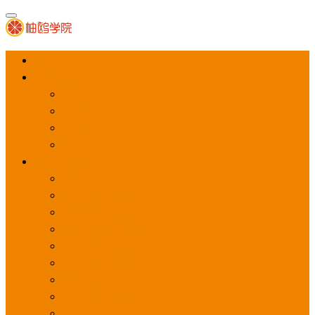
首页
APP推广
app下载量
app激活量
app留存量
积分墙
应用商店广告
应用宝
华为应用商店
魅族应用商店
豌豆荚应用商店
vivo应用商店
oppo应用商店
360手机助手
小米应用商店
百度手机助手