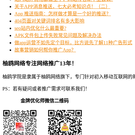
关于APP消息推送，七大必考知识点！（二）
App 推送指南：怎样做才算是一个好的推送？
404页面对关键词排名有多大影响
seo站内优化什么最重要?
APK文件包上传失败常见问题及解决办法
做app运营不如先定个目标，比方说先了解11种广告形式
故事营销如何帮你推广App？
柚鸥网络专注网络推广13年！
柚鸥学院是隶属于柚鸥网络旗下，专门针对初入移动互联网的
PS：若有疑问或者推广需求可联系我们！
金牌优化师微信二维码