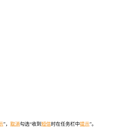
示
”，
取消
勾选“收到
短信
时在任务栏中
提示
”。