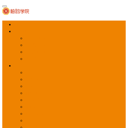
首页
APP推广
app下载量
app激活量
app留存量
积分墙
应用商店广告
应用宝
华为应用商店
魅族应用商店
豌豆荚应用商店
vivo应用商店
oppo应用商店
360手机助手
小米应用商店
百度手机助手