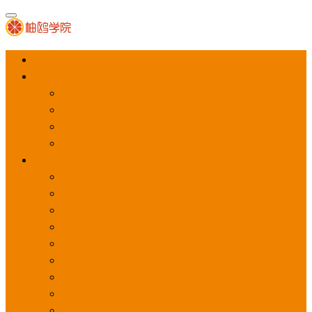
首页
APP推广
app下载量
app激活量
app留存量
积分墙
应用商店广告
应用宝
华为应用商店
魅族应用商店
豌豆荚应用商店
vivo应用商店
oppo应用商店
360手机助手
小米应用商店
百度手机助手