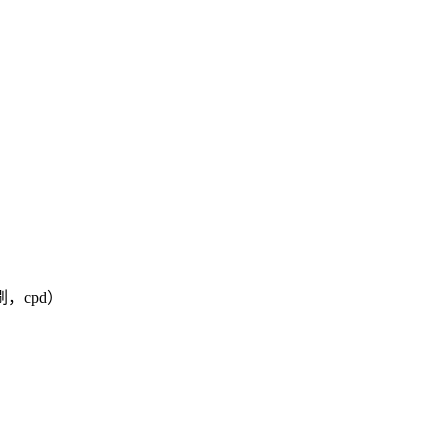
，cpd）