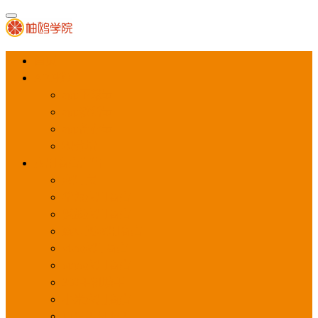
首页
APP推广
app下载量
app激活量
app留存量
积分墙
应用商店广告
应用宝
华为应用商店
魅族应用商店
豌豆荚应用商店
vivo应用商店
oppo应用商店
360手机助手
小米应用商店
百度手机助手