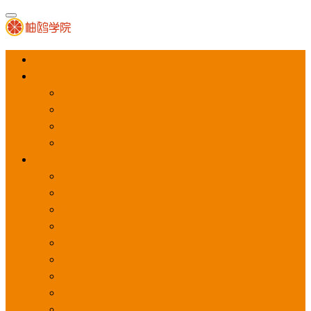
首页
APP推广
app下载量
app激活量
app留存量
积分墙
应用商店广告
应用宝
华为应用商店
魅族应用商店
豌豆荚应用商店
vivo应用商店
oppo应用商店
360手机助手
小米应用商店
百度手机助手