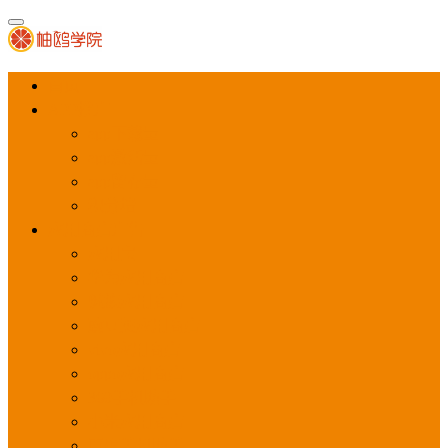
首页
APP推广
app下载量
app激活量
app留存量
积分墙
应用商店广告
应用宝
华为应用商店
魅族应用商店
豌豆荚应用商店
vivo应用商店
oppo应用商店
360手机助手
小米应用商店
百度手机助手