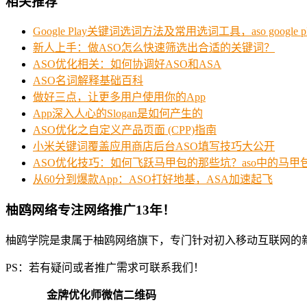
相关推荐
Google Play关键词选词方法及常用选词工具，aso google pl
新人上手：做ASO怎么快速筛选出合适的关键词？
ASO优化相关：如何协调好ASO和ASA
ASO名词解释基础百科
做好三点，让更多用户使用你的App
App深入人心的Slogan是如何产生的
ASO优化之自定义产品页面 (CPP)指南
小米关键词覆盖应用商店后台ASO填写技巧大公开
ASO优化技巧：如何飞跃马甲包的那些坑？aso中的马甲
从60分到爆款App：ASO打好地基，ASA加速起飞
柚鸥网络专注网络推广13年！
柚鸥学院是隶属于柚鸥网络旗下，专门针对初入移动互联网的
PS：若有疑问或者推广需求可联系我们！
金牌优化师微信二维码