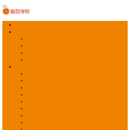
首页
APP推广
app下载量
app激活量
app留存量
积分墙
应用商店广告
应用宝
华为应用商店
魅族应用商店
豌豆荚应用商店
vivo应用商店
oppo应用商店
360手机助手
小米应用商店
百度手机助手