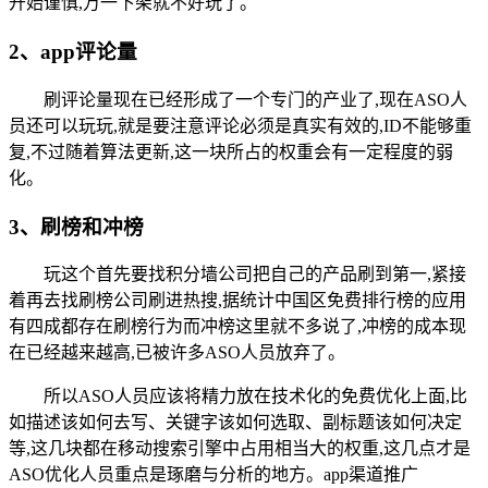
开始谨慎,万一下架就不好玩了。
2、app评论量
刷评论量现在已经形成了一个专门的产业了,现在ASO人
员还可以玩玩,就是要注意评论必须是真实有效的,ID不能够重
复,不过随着算法更新,这一块所占的权重会有一定程度的弱
化。
3、刷榜和冲榜
玩这个首先要找积分墙公司把自己的产品刷到第一,紧接
着再去找刷榜公司刷进热搜,据统计中国区免费排行榜的应用
有四成都存在刷榜行为而冲榜这里就不多说了,冲榜的成本现
在已经越来越高,已被许多ASO人员放弃了。
所以ASO人员应该将精力放在技术化的免费优化上面,比
如描述该如何去写、关键字该如何选取、副标题该如何决定
等,这几块都在移动搜索引擎中占用相当大的权重,这几点才是
ASO优化人员重点是琢磨与分析的地方。app渠道推广