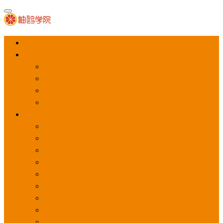
首页
APP推广
app下载量
app激活量
app留存量
积分墙
应用商店广告
应用宝
华为应用商店
魅族应用商店
豌豆荚应用商店
vivo应用商店
oppo应用商店
360手机助手
小米应用商店
百度手机助手