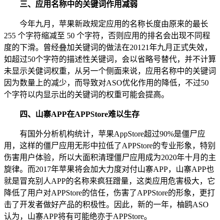
三、应用名称中的关键词作用减弱
今年九月，苹果新政规定应用的名称长度由原来的最长
255 个字符缩减至 50 个字符，否则应用的排名会出现不同程
度的下滑。曾经叠加关键词的做法在20121年九月正式失效，
如超过50个字符的描述性关键词，会以省略号替代，并不计算
未显示关健词权重，从另一个侧面来说，应用名称中的关键词
因为数量上的减少，而导致对ASO优化作用的降低，不过50
个字符以内显示出的关键词的权重可能会提高。
四、山寨APP在APPStore难以生存
有国外分析机构统计，苹果AppStore超过90%是僵尸应
用，这样的僵尸应用无形中拉低了APPStore的专业形象，特别
伤害用户体验，所以大面积清理僵尸应用成为2020年十月的主
旋律。而2017年苹果将会加大力度对付山寨APP，山寨APP也
就是冒充别人APP的名称来疯狂蹭量，这类应用危害极大，它
降低了用户对APPStore的信任，伤害了APPStore的形象，更打
击了开发者做好产品的积极性。因此，新的一年，柚鸥ASO
认为，山寨APP将有可能绝亦于APPStore。