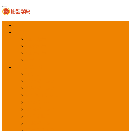
首页
APP推广
app下载量
app激活量
app留存量
积分墙
应用商店广告
应用宝
华为应用商店
魅族应用商店
豌豆荚应用商店
vivo应用商店
oppo应用商店
360手机助手
小米应用商店
百度手机助手