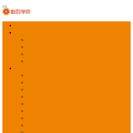
首页
APP推广
app下载量
app激活量
app留存量
积分墙
应用商店广告
应用宝
华为应用商店
魅族应用商店
豌豆荚应用商店
vivo应用商店
oppo应用商店
360手机助手
小米应用商店
百度手机助手