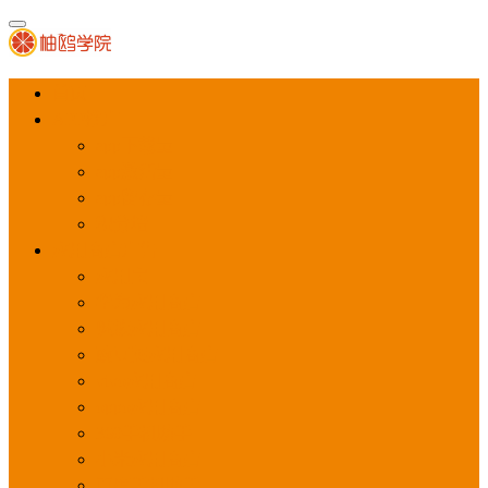
首页
APP推广
app下载量
app激活量
app留存量
积分墙
应用商店广告
应用宝
华为应用商店
魅族应用商店
豌豆荚应用商店
vivo应用商店
oppo应用商店
360手机助手
小米应用商店
百度手机助手