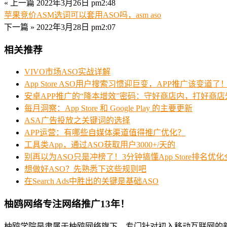
« 上一篇
2022年3月26日 pm2:48
苹果竞价ASM选词可以套用ASO吗，asm aso
下一篇 »
2022年3月28日 pm2:07
相关推荐
VIVO市场ASO实战详解
App Store ASO用户搜索习惯迎巨变，APP推广该变道了
安卓APP推广的“降本增效”密码：守好商店内，打好商店
每月洞察：App Store 和 Google Play 的主要更新
ASA广告投放之关键词的选择
APP运营：有哪些自媒体渠道值得推广优化？
工具类App，通过ASO获取用户3000+/天的
别再以为ASO只是冲榜了！3分钟搞懂App Store排名优
想做好ASO？先熟悉下这些规则吧
在Search Ads中胜出的关键是基础ASO
柚鸥网络专注网络推广13年！
柚鸥学院是隶属于柚鸥网络旗下，专门针对初入移动互联网的