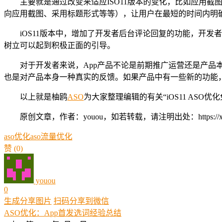
主要就是通过改变来适应ISO11版本的变化，比如应用
向应用截图、采用标题形式等等），让用户在最短的时间内明
iOS11版本中，增加了开发者后台评论回复的功能，开
树立可以起到积极正面的引导。
对于开发者来说，App产品不论是前期推广运营还是产
也是对产品本身一种真实的反馈。如果产品中有一些新的功能
以上就是柚鸥
ASO
为大家整理编辑的有关“iOS11 A
原创文章，作者：youou，如若转载，请注明出处：https://xue.youo
aso优化
aso流量优化
赞
(0)
youou
0
生成分享图片
扫码分享到微信
ASO优化：App首发选词经验总结