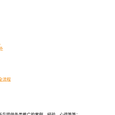
！
外
化全流程
新兵提供各类推广的案例，经验，心得等等；