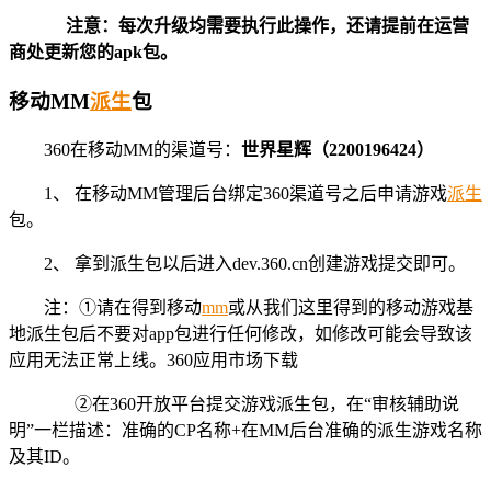
注意：每次升级均需要执行此操作，还请提前在运营
商处更新您的apk包。
移动MM
派生
包
360在移动MM的渠道号：
世界星辉（2200196424）
1、 在移动MM管理后台绑定360渠道号之后申请游戏
派生
包。
2、 拿到派生包以后进入dev.360.cn创建游戏提交即可。
注：①请在得到移动
mm
或从我们这里得到的移动游戏基
地派生包后不要对app包进行任何修改，如修改可能会导致该
应用无法正常上线。360应用市场下载
②在360开放平台提交游戏派生包，在“审核辅助说
明”一栏描述：准确的CP名称+在MM后台准确的派生游戏名称
及其ID。