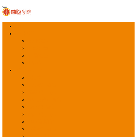
首页
APP推广
app下载量
app激活量
app留存量
积分墙
应用商店广告
应用宝
华为应用商店
魅族应用商店
豌豆荚应用商店
vivo应用商店
oppo应用商店
360手机助手
小米应用商店
百度手机助手