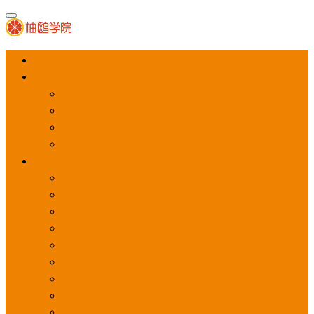
首页
APP推广
app下载量
app激活量
app留存量
积分墙
应用商店广告
应用宝
华为应用商店
魅族应用商店
豌豆荚应用商店
vivo应用商店
oppo应用商店
360手机助手
小米应用商店
百度手机助手