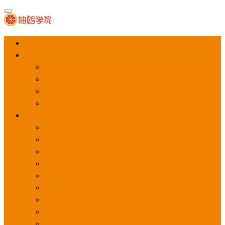
首页
APP推广
app下载量
app激活量
app留存量
积分墙
应用商店广告
应用宝
华为应用商店
魅族应用商店
豌豆荚应用商店
vivo应用商店
oppo应用商店
360手机助手
小米应用商店
百度手机助手