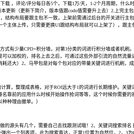
端下载 ，评论/评分每日各5个，下载1万/天，1-2个月周期，
本更新（更新下简介，版本值跟codo值需要升上去）2.上完主
UI，结构布局要跟主包不一致，上架前需通过后台的开关进行主
一个主体上传，只需要更换UI跟结构布局就可以上架了），跟主
方式有少量CPD+积分墙，对第3分类的词进行积分墙或者机刷。
是可以加权的，排名上去之后，可通过这些外部引流的自然流量
消耗还大）2、马甲包是对每个包对应的带量关键词进行机刷，
的计算，整理成表格，对于ROI远大于1的词进行长期维护。关
排名靠前的应用什么时候开始操作抢词等等，这个时候你需要的
以种种理由撤单。）
做的源头有几个，需要自己去找跟测试哦！2、关键词搜索排名
会弹出一个列表项，此为搜索直达，正常1位置为自然位，2，3