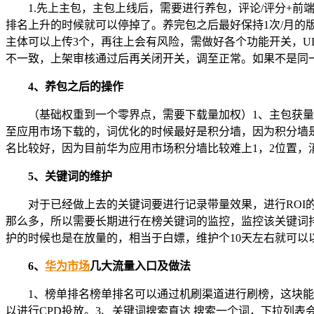
1.先上主包，主包上线后，需要进行养包，评论/评分+前
排名上升的时候就可以停掉了。养完包之后最好保持1次/月的版
主体可以上传3个，再往上会有风险，需做好各个功能开关，
不一致，上架审核通过后再关闭开关，调至正常。如果不是同
4、养包之后的操作
（基础权重到一个零界点，需要下载量加权）1、主包获量
至应用市场下载的，词优化的时候最好是积分墙，因为积分墙
名比较好，因为目前华为应用市场积分墙比较难上1，2位置，
5、关键词的维护
对于已经做上去的关键词要进行记录带量效果，进行ROI
那么多，所以需要长期进行在榜关键词的监控，监控该关键词
护的时候也是在放量的，相当于白嫖，维护个10天左右就可以
6、
华为市场
几大流量入口及做法
1、榜单排名榜单排名可以通过机刷渠道进行刷榜，这块能
以进行CPD投放。3、关键词搜索直达 搜索一个词，下拉列表