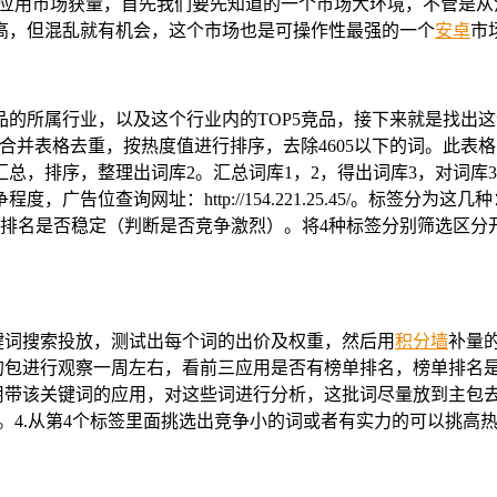
何从应用市场获量，首先我们要先知道的一个市场大环境，不管是
高，但混乱就有机会，这个市场也是可操作性最强的一个
安卓
市
品的所属行业，以及这个行业内的TOP5竞品，接下来就是找出
后合并表格去重，按热度值进行排序，去除4605以下的词。此表
总，排序，整理出词库2。汇总词库1，2，得出词库3，对词库
告位查询网址：http://154.221.25.45/。标签分为
应用排名是否稳定（判断是否竞争激烈）。将4种标签分别筛选区
关键词搜索投放，测试出每个词的出价及权重，然后用
积分墙
补量
家的包进行观察一周左右，看前三应用是否有榜单排名，榜单排名
用带该关键词的应用，对这些词进行分析，这批词尽量放到主包
。4.从第4个标签里面挑选出竞争小的词或者有实力的可以挑高