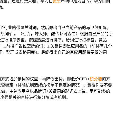
从流量，还是付费来看，华为在
安卓
市场中是为首的。华为目前
场。
这个行业的带量关键词，然后做出自己当前产品的马甲包矩阵。
格为词库1。（七麦，蝉大师，酷传都可查看）根据自己产品的所
3进行排序去重，按照热度进行排序，给词进行打标签，竞品
这几种：1.前排广告位垄断的词；2.关键词即是应用名的（前排有几个
分开，整理成表格词库4。最终得出自己的家应用即将要做的词
的方式增加该词的权重，再降低出价，即低价CPD+
积分墙
的方
是否稳定（排除机刷造成的榜单不稳定的情况），觉得你要不要
去做，主包应用名以品牌词+关键词的形式去上架。尽可能多的
热度强相关的直接进行积分墙或者机刷。