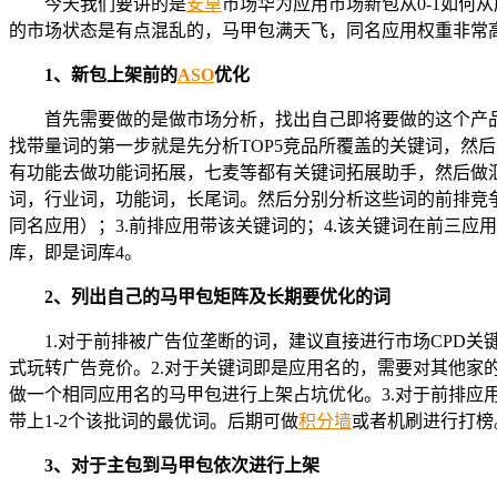
今天我们要讲的是
安卓
市场华为应用市场新包从0-1如
的市场状态是有点混乱的，马甲包满天飞，同名应用权重非常
1、新包上架前的
ASO
优化
首先需要做的是做市场分析，找出自己即将要做的这个产
找带量词的第一步就是先分析TOP5竞品所覆盖的关键词，然
有功能去做功能词拓展，七麦等都有关键词拓展助手，然后做汇
词，行业词，功能词，长尾词。然后分别分析这些词的前排竞争程度，广
同名应用）；3.前排应用带该关键词的；4.该关键词在前三
库，即是词库4。
2、列出自己的马甲包矩阵及长期要优化的词
1.对于前排被广告位垄断的词，建议直接进行市场CPD
式玩转广告竞价。2.对于关键词即是应用名的，需要对其他
做一个相同应用名的马甲包进行上架占坑优化。3.对于前排应
带上1-2个该批词的最优词。后期可做
积分墙
或者机刷进行打榜
3、对于主包到马甲包依次进行上架