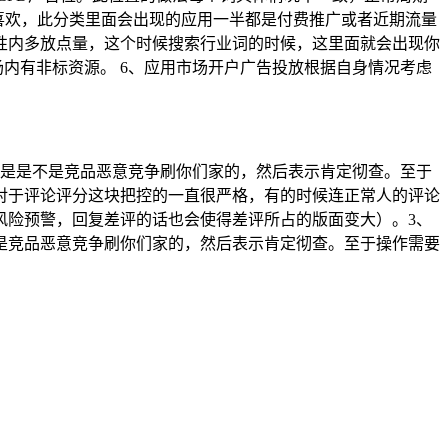
还喜欢，此分类里面会出现的应用一半都是付费推广或者近期流量
性内多放点量，这个时候搜索行业词的时候，这里面就会出现你
内有非标资源。 6、应用市场开户广告投放根据自身情况考虑
锅是是不是竞品恶意竞争刷你们家的，然后表示肯定彻查。至于
对于评论评分这块把控的一直很严格，有的时候连正常人的评论
风险预警，回复差评的话也会使得差评所占的版面变大）。3、
是竞品恶意竞争刷你们家的，然后表示肯定彻查。至于操作需要