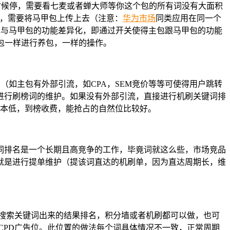
什么时候停，需要看七麦或者蝉大师等你这个包的所有词没有大面积
包，需要将马甲包上传上去（注意：
华为市场
同类应用在同一个
包与马甲包的功能差异化，即通过开关使得主包跟马甲包的功能
包一样进行养包，一样的操作。
（如主包有外部引流，如CPA，SEM竞价等等可使得用户跳转
进行刷榜词的维护。如果没有外部引流，直接进行机刷关键词排
成本低，到榜收费，能抢占的自然位比较好。
键词排名是一个长期且高竞争的工作，毕竟词就这么些，市场竞品
就是进行提单维护（提该词直达的机刷单，因为直达周期长，维
 搜索关键词出来的结果排名，积分墙或者机刷都可以做，也可
为CPD广告位。此位置的做法每个词具体情况不一致，正常周期