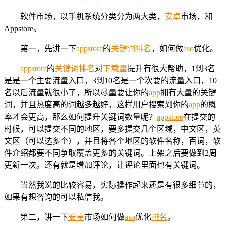
软件市场，以手机系统分类分为两大类，
安卓
市场，和
Appstore。
第一，先讲一下
appstore
的
关键词
排名
，如何做
aso
优化。
appstore
的
关键词
排名
对
下载量
提升有很大帮助，1到3名
是是一个主要流量入口，3到10名是一个次要的流量入口，10
名以后流量就很小了，所以尽量要让你的
app
拥有大量的关键
词，并且热度高的词越多越好，这样用户搜索到你的
app
的概
率才会更高，那么如何提升关键词数量呢？
appstore
在提交的
时候，可以提交不同的地区，要多提交几个区域，中文区，英
文区（可以选多个），并且将各个地区的软件名称，百词，软
件介绍都要不同争取覆盖更多的关键词。上架之后要做到2周
更新一次。还有就是增加评论，让评论里面也有关键词。
当然我说的比较容易，实际操作起来还是有很多细节的，
如果有想咨询的可以私信我。
第二，讲一下
安卓
市场如何做
aso
优化
排名
。