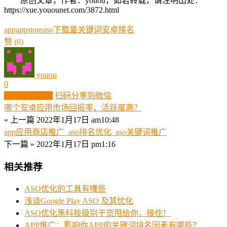
原创文章，作者：youou，如若转载，请注明出处：
https://xue.youounet.com/3872.html
app
appstore
aso
下载量
关键词
安卓
排名
赞
(0)
youou
0
生成分享图片
扫码分享到微信
哪个安卓应用市场回报率、活跃度高？
« 上一篇
2022年1月17日 am10:48
app应用商店推广_aso排名优化_aso关键词推广
下一篇 »
2022年1月17日 pm1:16
相关推荐
ASO优化的工具有哪些
浅谈Google Play ASO 及其优化
ASO优化黑科技级别干货甩给你，接住！
APP推广：影响你APP的关键词排名因素有哪些？