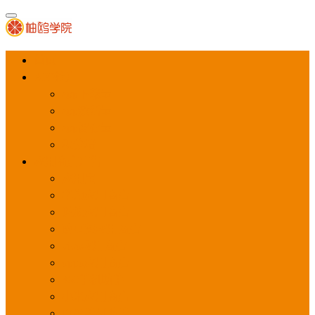
首页
APP推广
app下载量
app激活量
app留存量
积分墙
应用商店广告
应用宝
华为应用商店
魅族应用商店
豌豆荚应用商店
vivo应用商店
oppo应用商店
360手机助手
小米应用商店
百度手机助手