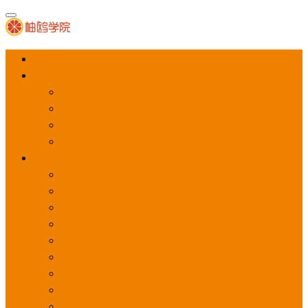
首页
APP推广
app下载量
app激活量
app留存量
积分墙
应用商店广告
应用宝
华为应用商店
魅族应用商店
豌豆荚应用商店
vivo应用商店
oppo应用商店
360手机助手
小米应用商店
百度手机助手