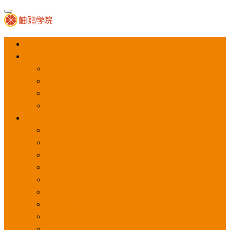
首页
APP推广
app下载量
app激活量
app留存量
积分墙
应用商店广告
应用宝
华为应用商店
魅族应用商店
豌豆荚应用商店
vivo应用商店
oppo应用商店
360手机助手
小米应用商店
百度手机助手