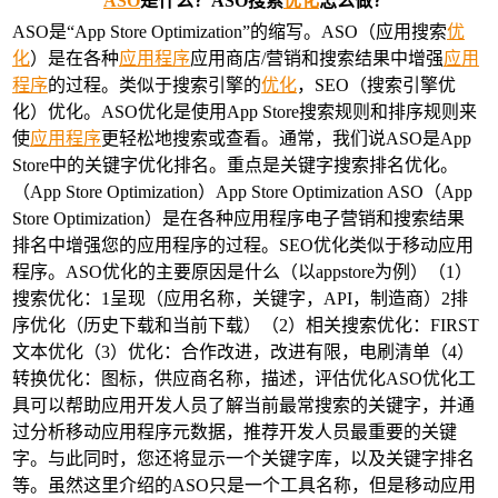
ASO
是什么？ASO搜索
优化
怎么做？
ASO是“App Store Optimization”的缩写。ASO（应用搜索
优
化
）是在各种
应用程序
应用商店/营销和搜索结果中增强
应用
程序
的过程。类似于搜索引擎的
优化
，SEO（搜索引擎优
化）优化。ASO优化是使用App Store搜索规则和排序规则来
使
应用程序
更轻松地搜索或查看。通常，我们说ASO是App
Store中的关键字优化排名。重点是关键字搜索排名优化。
（App Store Optimization）App Store Optimization ASO（App
Store Optimization）是在各种应用程序电子营销和搜索结果
排名中增强您的应用程序的过程。SEO优化类似于移动应用
程序。ASO优化的主要原因是什么（以appstore为例）（1）
搜索优化：1呈现（应用名称，关键字，API，制造商）2排
序优化（历史下载和当前下载）（2）相关搜索优化：FIRST
文本优化（3）优化：合作改进，改进有限，电刷清单（4）
转换优化：图标，供应商名称，描述，评估优化ASO优化工
具可以帮助应用开发人员了解当前最常搜索的关键字，并通
过分析移动应用程序元数据，推荐开发人员最重要的关键
字。与此同时，您还将显示一个关键字库，以及关键字排名
等。虽然这里介绍的ASO只是一个工具名称，但是移动应用