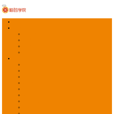
首页
APP推广
app下载量
app激活量
app留存量
积分墙
应用商店广告
应用宝
华为应用商店
魅族应用商店
豌豆荚应用商店
vivo应用商店
oppo应用商店
360手机助手
小米应用商店
百度手机助手