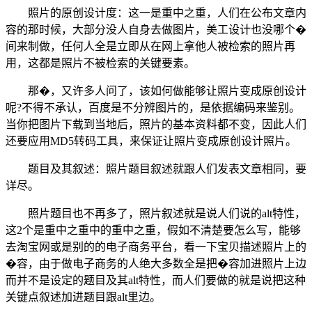
照片的原创设计度：这一是重中之重，人们在公布文章内
容的那时候，大部分没人自身去做图片，美工设计也没哪个�
间来制做，任何人全是立即从在网上拿他人被检索的照片再
用，这都是照片不被检索的关键要素。
那�，又许多人问了，该如何做能够让照片变成原创设计
呢?不得不承认，百度是不分辨图片的，是依据编码来鉴别。
当你把图片下载到当地后，照片的基本资料都不变，因此人们
还要应用MD5转码工具，来保证让照片变成原创设计照片。
题目及其叙述：照片题目叙述就跟人们发表文章相同，要
详尽。
照片题目也不再多了，照片叙述就是说人们说的alt特性，
这2个是重中之重中的重中之重，假如不清楚要怎么写，能够
去淘宝网或是别的的电子商务平台，看一下宝贝描述照片上的
�容，由于做电子商务的人绝大多数全是把�容加进照片上边
而并不是设定的题目及其alt特性，而人们要做的就是说把这种
关键点叙述加进题目跟alt里边。