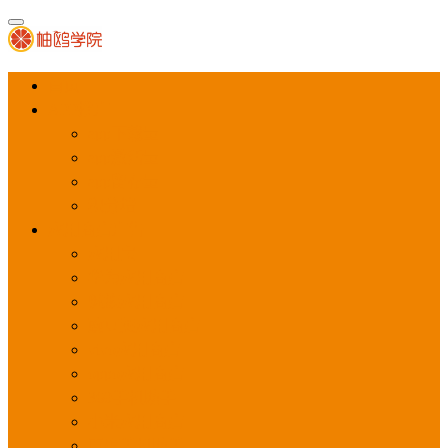
首页
APP推广
app下载量
app激活量
app留存量
积分墙
应用商店广告
应用宝
华为应用商店
魅族应用商店
豌豆荚应用商店
vivo应用商店
oppo应用商店
360手机助手
小米应用商店
百度手机助手