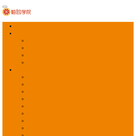
首页
APP推广
app下载量
app激活量
app留存量
积分墙
应用商店广告
应用宝
华为应用商店
魅族应用商店
豌豆荚应用商店
vivo应用商店
oppo应用商店
360手机助手
小米应用商店
百度手机助手