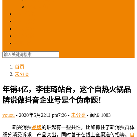
苹果ios商店
ASO优化
GEO优化
苹果ASA
SEO优化
联系我们
首页
未分类
年销4亿，李佳琦站台，这个自热火锅品
牌说做抖音企业号是个伪命题！
youou
•
2020年5月22日 pm7:26
•
未分类
•
阅读 1083
新兴消费
品牌
的崛起有一些共性，比如抓住了新消费群体
细分消费诉求，产品突出，同时善于在线上全渠道传播等。
自