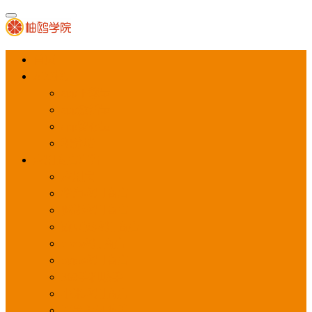
首页
APP推广
app下载量
app激活量
app留存量
积分墙
应用商店广告
应用宝
华为应用商店
魅族应用商店
豌豆荚应用商店
vivo应用商店
oppo应用商店
360手机助手
小米应用商店
百度手机助手