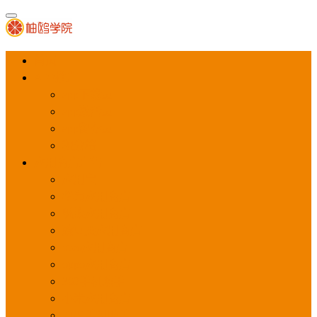
首页
APP推广
app下载量
app激活量
app留存量
积分墙
应用商店广告
应用宝
华为应用商店
魅族应用商店
豌豆荚应用商店
vivo应用商店
oppo应用商店
360手机助手
小米应用商店
百度手机助手