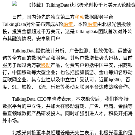
日前，国内领先的独立第三方
移动
数据服务平台
TalkingData对外宣布完成A轮
融资
，本轮
融资
由北极光创投领
投，投资金额超过千万美元，这是TalkingData团队首次对外公
布其融资情况。安卓刷用户
TalkingData提供统计分析、广告监测、投放优化、运营咨
询等全方面的数据产品和服务。其客户数增长势头迅猛，目前
服务于超过两万款
移动
产品，付费客户包括中国平安，招商银
行，中国移动等大型企业；也包括搜狐畅游、金山等知名移动
互联网企业。其专业性以及中立性广受认可，近期与360、百
度、91、触控、飞流、乐逗等移动互联网平台达成战略合作。
TalkingData CEO崔晓波表示，本次融资后，我们将坚持
数据平台的中立性，并加大在移动游戏、广告、电商、金融等
垂直领域数据产品研发投入。同时加强引进人才，积极开拓海
外市场。
北极光创投董事总经理姜皓天先生表示，北极光看重的是