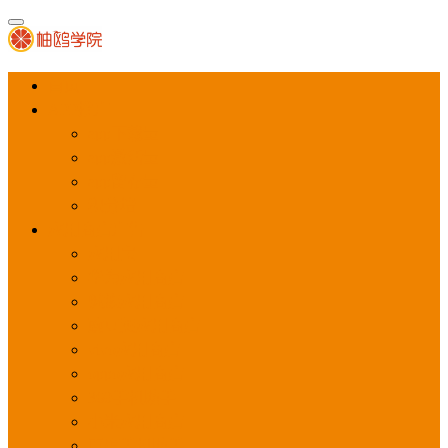
首页
APP推广
app下载量
app激活量
app留存量
积分墙
应用商店广告
应用宝
华为应用商店
魅族应用商店
豌豆荚应用商店
vivo应用商店
oppo应用商店
360手机助手
小米应用商店
百度手机助手