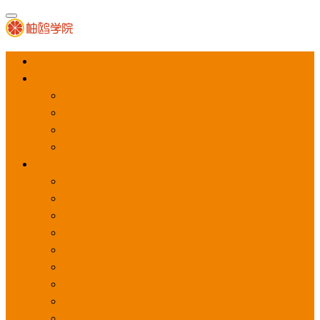
首页
APP推广
app下载量
app激活量
app留存量
积分墙
应用商店广告
应用宝
华为应用商店
魅族应用商店
豌豆荚应用商店
vivo应用商店
oppo应用商店
360手机助手
小米应用商店
百度手机助手