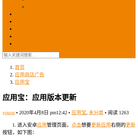
苹果ios商店
ASO优化
GEO优化
苹果ASA
SEO优化
联系我们
首页
应用商店广告
应用宝
应用宝：应用版本更新
youou
•
2020年4月8日 pm12:42
•
应用宝
,
未分类
•
阅读 1263
1. 进入安卓
应用
管理页面，
点击
想要
更新
应用
右侧的
更新
按钮，如下图：