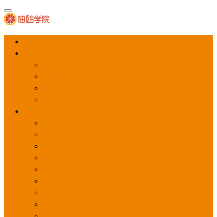
首页
APP推广
app下载量
app激活量
app留存量
积分墙
应用商店广告
应用宝
华为应用商店
魅族应用商店
豌豆荚应用商店
vivo应用商店
oppo应用商店
360手机助手
小米应用商店
百度手机助手