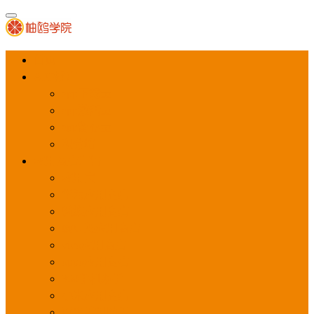
首页
APP推广
app下载量
app激活量
app留存量
积分墙
应用商店广告
应用宝
华为应用商店
魅族应用商店
豌豆荚应用商店
vivo应用商店
oppo应用商店
360手机助手
小米应用商店
百度手机助手