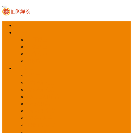
首页
APP推广
app下载量
app激活量
app留存量
积分墙
应用商店广告
应用宝
华为应用商店
魅族应用商店
豌豆荚应用商店
vivo应用商店
oppo应用商店
360手机助手
小米应用商店
百度手机助手