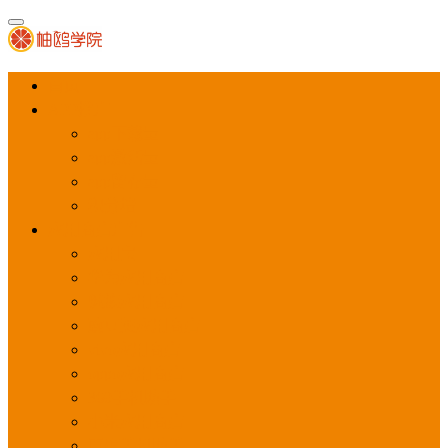
首页
APP推广
app下载量
app激活量
app留存量
积分墙
应用商店广告
应用宝
华为应用商店
魅族应用商店
豌豆荚应用商店
vivo应用商店
oppo应用商店
360手机助手
小米应用商店
百度手机助手