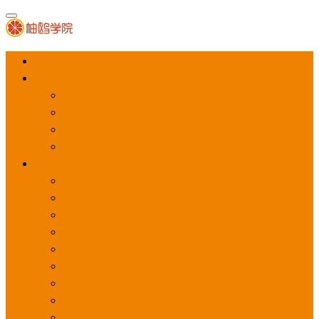
首页
APP推广
app下载量
app激活量
app留存量
积分墙
应用商店广告
应用宝
华为应用商店
魅族应用商店
豌豆荚应用商店
vivo应用商店
oppo应用商店
360手机助手
小米应用商店
百度手机助手