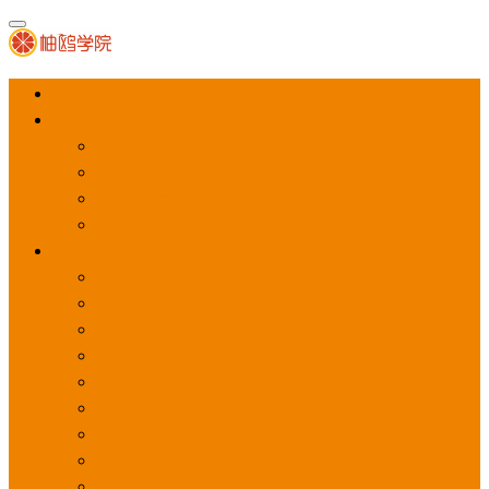
首页
APP推广
app下载量
app激活量
app留存量
积分墙
应用商店广告
应用宝
华为应用商店
魅族应用商店
豌豆荚应用商店
vivo应用商店
oppo应用商店
360手机助手
小米应用商店
百度手机助手