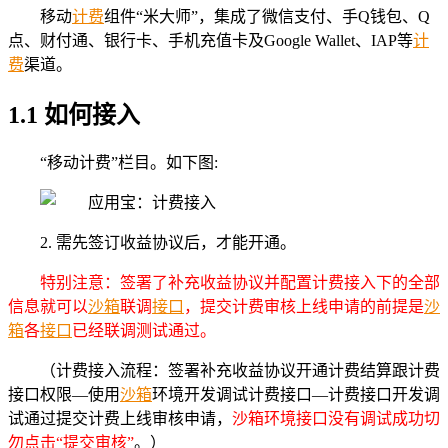
移动
计费
组件“米大师”，集成了微信支付、手Q钱包、Q
点、财付通、银行卡、手机充值卡及Google Wallet、IAP等
计
费
渠道。
1.1 如何接入
“移动计费”栏目。如下图:
2. 需先签订收益协议后，才能开通。
特别注意：签署了补充收益协议并配置计费接入下的全部
信息就可以
沙箱
联调
接口
，提交计费审核上线申请的前提是
沙
箱
各
接口
已经联调测试通过。
（计费接入流程：签署补充收益协议开通计费结算跟计费
接口权限—使用
沙箱
环境开发调试计费接口—计费接口开发调
试通过提交计费上线审核申请，
沙箱环境接口没有调试成功切
勿点击“提交审核”
。）