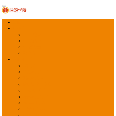
首页
APP推广
app下载量
app激活量
app留存量
积分墙
应用商店广告
应用宝
华为应用商店
魅族应用商店
豌豆荚应用商店
vivo应用商店
oppo应用商店
360手机助手
小米应用商店
百度手机助手