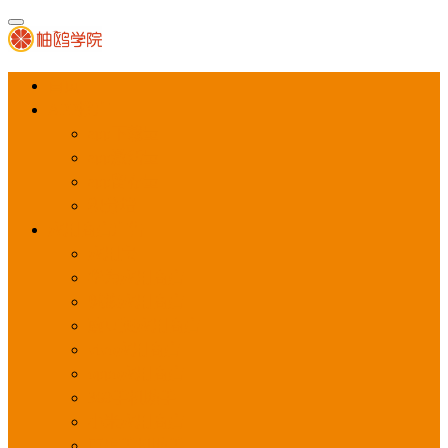
首页
APP推广
app下载量
app激活量
app留存量
积分墙
应用商店广告
应用宝
华为应用商店
魅族应用商店
豌豆荚应用商店
vivo应用商店
oppo应用商店
360手机助手
小米应用商店
百度手机助手