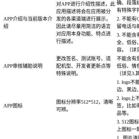
确、段落
对APP进行介绍性描述，此
有特殊字
应用描述将会在应用被分
APP介绍与当前版本介
发的各渠道端进行展示，
2. 不能
绍
因此请尽量用简洁的语言
留电话与
对应用本身功能、特点进
3. 不能
行描述。
全、低俗
容。（详见
更改签名、测试账号、适
不能含有
APP审核辅助说明
配机型、开发者更新点等
低俗、情
特殊说明。
（详见3.
1. log
边、黑边
2. log
图标分辨率512*512，清晰
APP图标
签，比如
可辨。
品等。
3. 51
上图标一
1. 图片