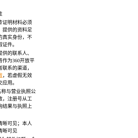
性
上传证明材料必须
，提供的资料足
的真实身份，不
假证件。
提供的联系人、
作为360开放平
者联系的渠道，
效
，若虚假无效
交应用。
者名称与营业执照公
致，注册号从工
询结果与执照上
证清晰可见；本人
清晰可见