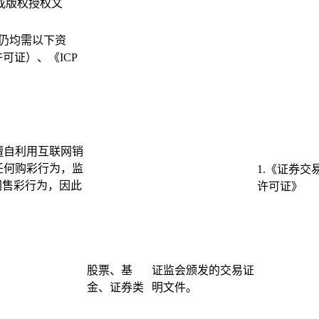
或版权授权文
，仍均需以下资
可证）、《ICP
擅自利用互联网销
任何购彩行为，监
1.《证券交
网售彩行为，因此
许可证》
股票、基
证监会颁发的交易证
金、证券类
明文件。