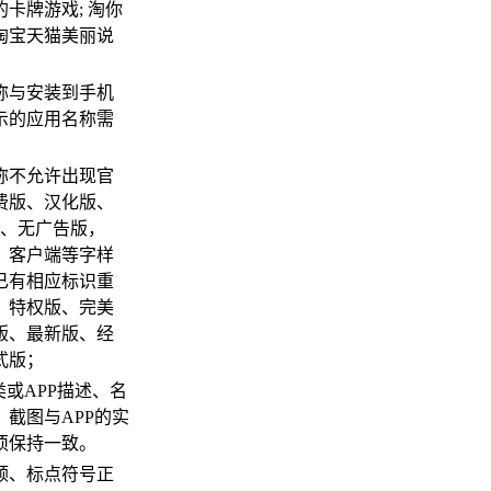
卡牌游戏; 淘你
淘宝天猫美丽说
；
名称与安装到手机
示的应用名称需
名称不允许出现官
费版、汉化版、
版、无广告版，
d版、客户端等字样
已有相应标识重
，特权版、完美
版、最新版、经
式版；
类或APP描述、名
、截图与APP的实
须保持一致。
通顺、标点符号正