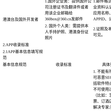
1.国外企业类：提供国外公
1.邮件
司注册证书及翻译件或者
业资料认
用该企业邮箱给
应用名称
360box@360.cn发邮件
APPID
港澳台及国外开发者
2. 国外个人类：需提供本
2.证照
人手持护照、港澳身份证
可见。
照片
2.APP收录标准
2.1APP基本信息填写规
范
基本信息规范
收录标准
具体
1. 不能
可恶意S
括软件特
不可使用
（比如：
票、订酒
解决专家;