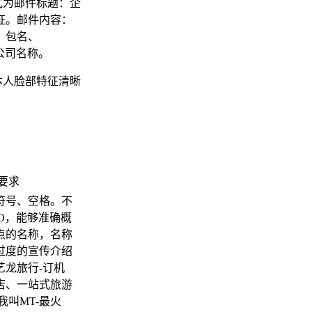
格式为邮件标题：企
证。邮件内容：
、包名、
、公司名称。
及本人脸部特征清晰
要求
有符号、空格。不
EO，能够准确概
点的名称，名称
过度的宣传介绍
艺龙旅行-订机
店、一站式旅游
我叫MT-最火