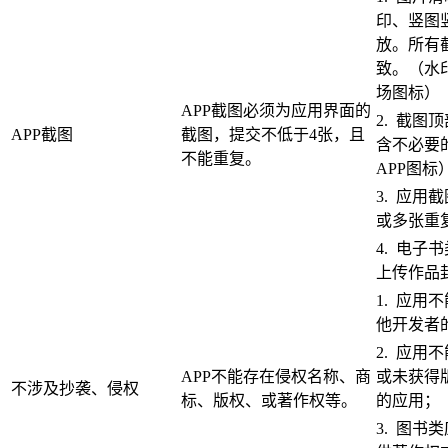
印、竖图
放。所有
致。（水
场图标）
APP截图必须为应用界面的
2. 截图
APP截图
截图，提交不低于4张，且
含不必要
不能重复。
APP图标
3. 应用
或多张重
4. 电子
上传作品
1. 应用
他开发者
2. 应用
APP不能存在侵权名称、商
或未获得
不涉及抄袭、侵权
标、版权、或著作权等。
的应用；
3. 图书