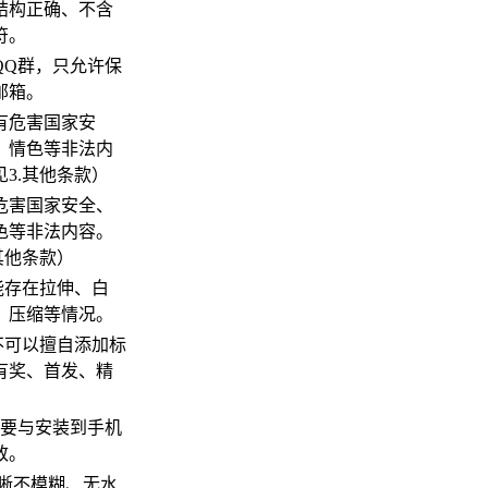
结构正确、不含
符。
有QQ群，只允许保
邮箱。
含有危害国家安
、情色等非法内
3.其他条款）
危害国家安全、
色等非法内容。
其他条款）
o不能存在拉伸、白
、压缩等情况。
o上不可以擅自添加标
有奖、首发、精
2图标要与安装到手机
致。
清晰不模糊、无水