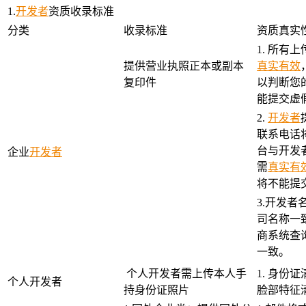
1.
开发者
资质收录标准
分类
收录标准
资质真实
1. 所有
提供营业执照正本或副本
真实有效
复印件
以判断您
能提交虚
2.
开发者
联系电话将
台与开发
企业
开发者
需
真实有
将不能提
3.开发
司名称一
商系统查
一致。
个人开发者需上传本人手
1. 身份
个人开发者
持身份证照片
脸部特征