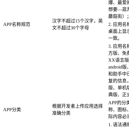
爆、最爱的
想要—逛
蘑菇街）
汉字不超过15个汉字，英
APP名称规范
2. 应用
文不超过30个字母
桌面上显
一致。
3. 应用
方版、免
XX语言
androi
和助手中
复的信息
版、单机
典版、正
APP的分
根据开发者上传应用选择
APP分类
称、图标
准确分类
际内容必
1. 语法