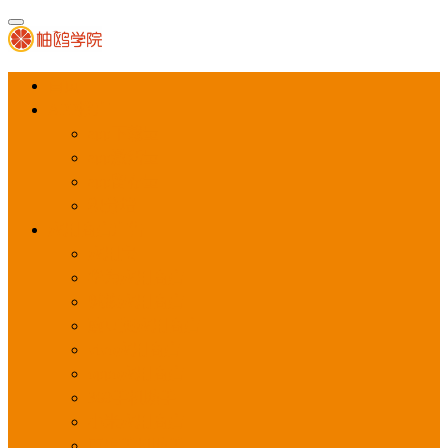
首页
APP推广
app下载量
app激活量
app留存量
积分墙
应用商店广告
应用宝
华为应用商店
魅族应用商店
豌豆荚应用商店
vivo应用商店
oppo应用商店
360手机助手
小米应用商店
百度手机助手