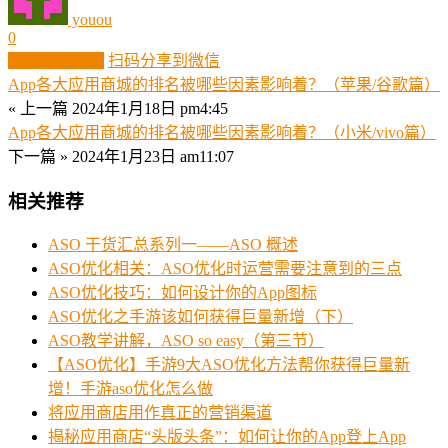
youou
0
生成分享图片
扫码分享到微信
App各大应用商城的排名被哪些因素影响着？（苹果/谷歌篇）
« 上一篇
2024年1月18日 pm4:45
App各大应用商城的排名被哪些因素影响着？（小米/vivo篇）
下一篇 »
2024年1月23日 am11:07
相关推荐
ASO 干货汇总系列一——ASO 概述
ASO优化相关：ASO优化时运营需要注意到的三点
ASO优化技巧：如何设计你的App图标
ASO优化之手游该如何获得巨量新增（下）
ASO教学讲解，ASO so easy（第三节）
【ASO优化】手游9大ASO优化方法帮你获得巨量新
增！手游aso优化怎么做
将应用商店用作真正的营销渠道
揭秘应用商店“头版头条”：如何让你的App登上App